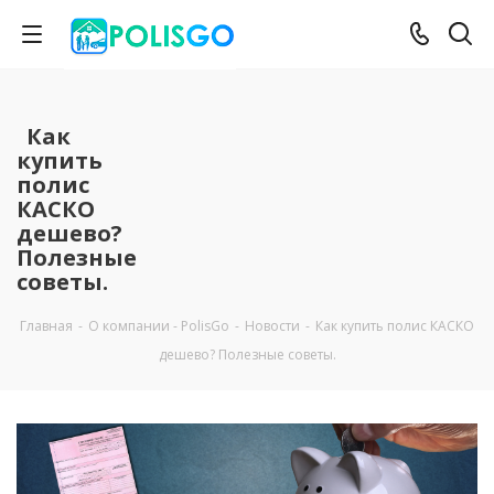
Как
купить
полис
КАСКО
дешево?
Полезные
советы.
Главная
-
О компании - PolisGo
-
Новости
-
Как купить полис КАСКО
дешево? Полезные советы.